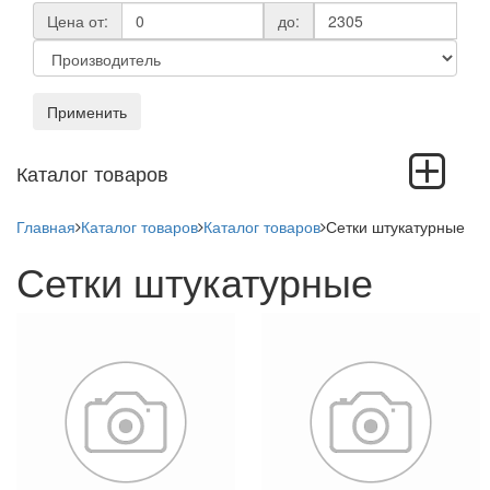
Цена от:
до:
Применить
Toggle
Каталог товаров
navigation
Главная
Каталог товаров
Каталог товаров
Сетки штукатурные
Сетки штукатурные