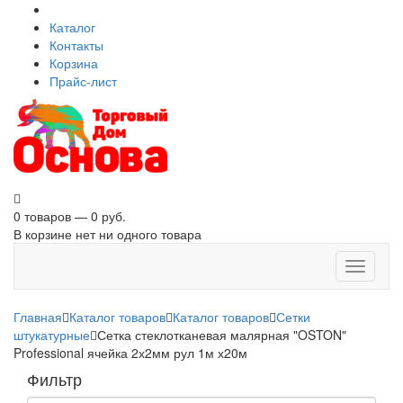
Каталог
Контакты
Корзина
Прайс-лист
0 товаров — 0 руб.
В корзине нет ни одного товара
Toggle
navigati
Главная
Каталог товаров
Каталог товаров
Сетки
штукатурные
Сетка стеклотканевая малярная "OSTON"
Professional ячейка 2х2мм рул 1м х20м
Фильтр