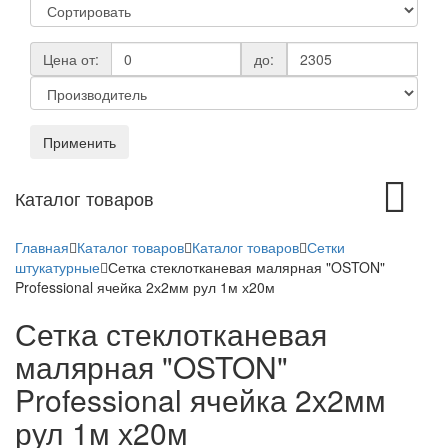
Цена от:
до:
Применить
Toggle
Каталог товаров
navigation
Главная
Каталог товаров
Каталог товаров
Сетки
штукатурные
Сетка стеклотканевая малярная "OSTON"
Professional ячейка 2х2мм рул 1м х20м
Сетка стеклотканевая
малярная "OSTON"
Professional ячейка 2х2мм
рул 1м х20м