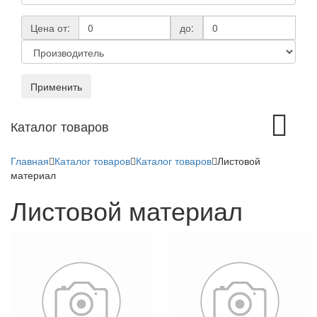
Цена от:
до:
Применить
Toggle
Каталог товаров
navigation
Главная
Каталог товаров
Каталог товаров
Листовой
материал
Листовой материал