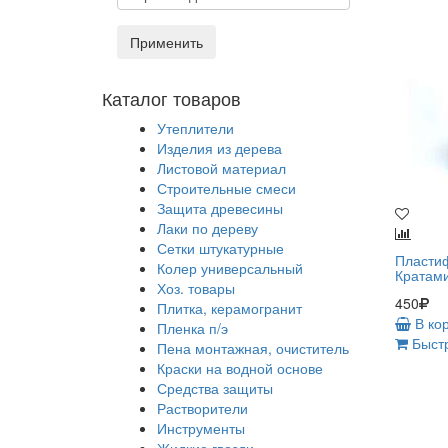
Применить
Каталог товаров
Утеплители
Изделия из дерева
Листовой материал
Строительные смеси
Защита древесины
Лаки по дереву
Сетки штукатурные
Пласти
Колер универсальный
Кратами
Хоз. товары
450
Плитка, керамогранит
В ко
Пленка п/э
Быстр
Пена монтажная, очиститель
Краски на водной основе
Средства защиты
Растворители
Инструменты