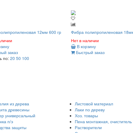
олипропиленовая 12мм 600 гр
Фибра полипропиленовая 18мм
аличии
Нет в наличии
рзину
В корзину
ый заказ
Быстрый заказ
ь по:
20
50
100
елия из дерева
Листовой материал
ита древесины
Лаки по дереву
ер универсальный
Хоз. товары
нка п/э
Пена монтажная, очиститель
дства защиты
Растворители