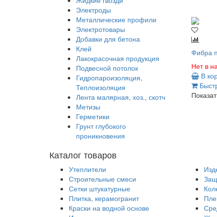
Жидкие гвозди
Электроды
Металлические профили
Электротовары
Добавки для бетона
Клей
Фибра п
Лакокрасочная продукция
Нет в н
Подвесной потолок
В ко
Гидропароизоляция,
Быстр
Теплоизоляция
Показат
Лента малярная, хоз., скотч
Метизы
Герметики
Грунт глубокого
проникновения
Каталог товаров
Утеплители
Изд
Строительные смеси
Защ
Сетки штукатурные
Кол
Плитка, керамогранит
Пле
Краски на водной основе
Сре