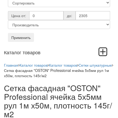
Цена от:
до:
Применить
Toggle
Каталог товаров
navigation
Главная
Каталог товаров
Каталог товаров
Сетки штукатурные
Сетка фасадная "OSTON" Professional ячейка 5х5мм рул 1м
х50м, плотность 145г/м2
Сетка фасадная "OSTON"
Professional ячейка 5х5мм
рул 1м х50м, плотность 145г/
м2