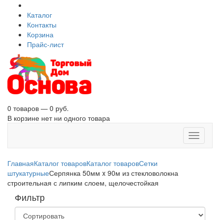
Каталог
Контакты
Корзина
Прайс-лист
0 товаров — 0 руб.
В корзине нет ни одного товара
Toggle
navigati
Главная
Каталог товаров
Каталог товаров
Сетки
штукатурные
Серпянка 50мм x 90м из стекловолокна
строительная с липким слоем, щелочестойкая
Фильтр