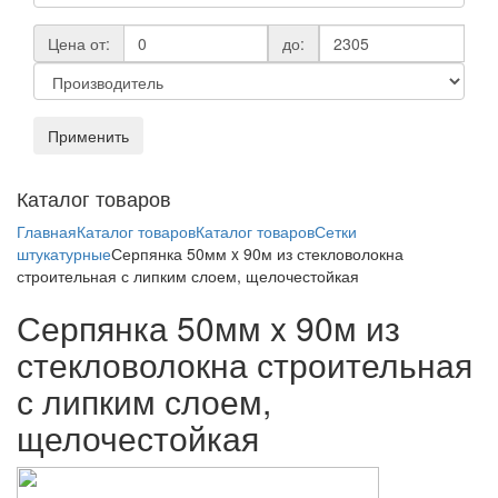
Цена от:
до:
Применить
Toggl
Каталог товаров
naviga
Главная
Каталог товаров
Каталог товаров
Сетки
штукатурные
Серпянка 50мм x 90м из стекловолокна
строительная с липким слоем, щелочестойкая
Серпянка 50мм x 90м из
стекловолокна строительная
с липким слоем,
щелочестойкая