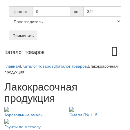
Цена от:
до:
Применить
Toggle
Каталог товаров
navigation
Главная
Каталог товаров
Каталог товаров
Лакокрасочная
продукция
Лакокрасочная
продукция
Аэрозольные эмали
Эмали ПФ 115
Грунты по металлу