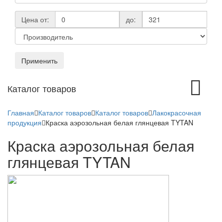
Цена от:
до:
Применить
Toggle
Каталог товаров
navigation
Главная
Каталог товаров
Каталог товаров
Лакокрасочная
продукция
Краска аэрозольная белая глянцевая TYTAN
Краска аэрозольная белая
глянцевая TYTAN