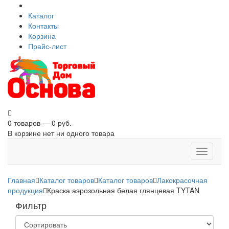
Каталог
Контакты
Корзина
Прайс-лист
0 товаров — 0 руб.
В корзине нет ни одного товара
Toggle
navigati
Главная
Каталог товаров
Каталог товаров
Лакокрасочная
продукция
Краска аэрозольная белая глянцевая TYTAN
Фильтр