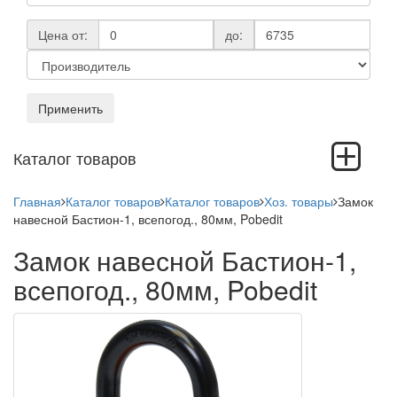
Цена от:
до:
Применить
Toggle
Каталог товаров
navigation
Главная
Каталог товаров
Каталог товаров
Хоз. товары
Замок
навесной Бастион-1, всепогод., 80мм, Pobedit
Замок навесной Бастион-1,
всепогод., 80мм, Pobedit