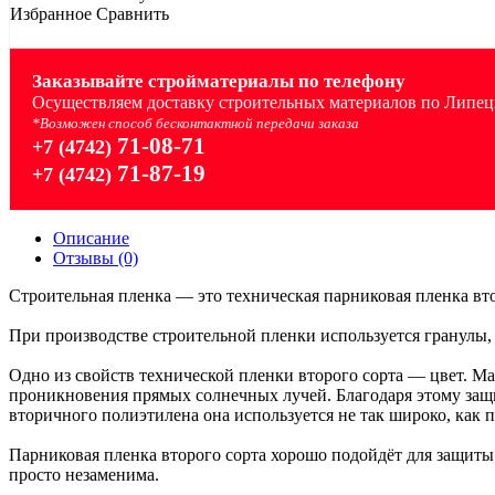
Избранное
Сравнить
Заказывайте стройматериалы по телефону
Осуществляем доставку строительных материалов по Липецк
*Возможен способ бесконтактной передачи заказа
71-08-71
+7 (4742)
71-87-19
+7 (4742)
Описание
Отзывы (0)
Строительная пленка — это техническая парниковая пленка вто
При производстве строительной пленки используется гранулы,
Одно из свойств технической пленки второго сорта — цвет. М
проникновения прямых солнечных лучей. Благодаря этому защи
вторичного полиэтилена она используется не так широко, как п
Парниковая пленка второго сорта хорошо подойдёт для защиты 
просто незаменима.