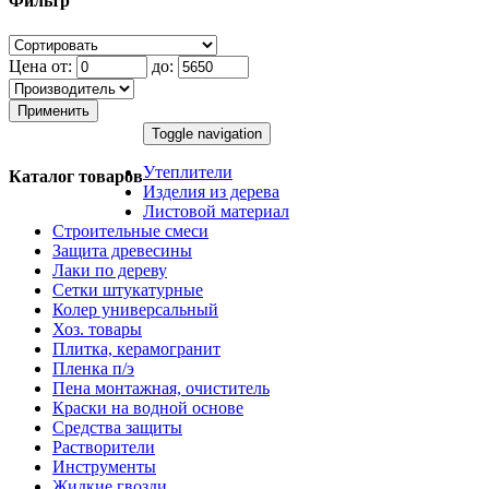
Фильтр
Цена от:
до:
Применить
Toggle navigation
Утеплители
Каталог товаров
Изделия из дерева
Листовой материал
Строительные смеси
Защита древесины
Лаки по дереву
Сетки штукатурные
Колер универсальный
Хоз. товары
Плитка, керамогранит
Пленка п/э
Пена монтажная, очиститель
Краски на водной основе
Средства защиты
Растворители
Инструменты
Жидкие гвозди