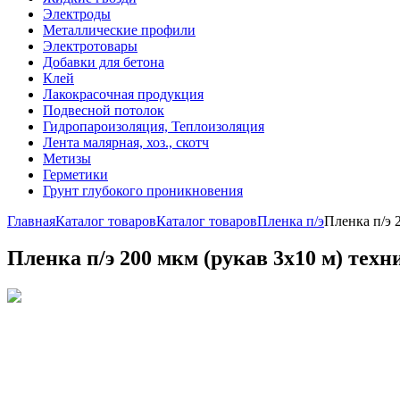
Электроды
Металлические профили
Электротовары
Добавки для бетона
Клей
Лакокрасочная продукция
Подвесной потолок
Гидропароизоляция, Теплоизоляция
Лента малярная, хоз., скотч
Метизы
Герметики
Грунт глубокого проникновения
Главная
Каталог товаров
Каталог товаров
Пленка п/э
Пленка п/э 
Пленка п/э 200 мкм (рукав 3х10 м) техн