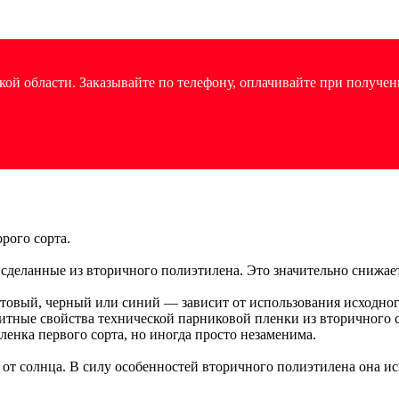
ой области. Заказывайте по телефону, оплачивайте при получен
рого сорта.
 сделанные из вторичного полиэтилена. Это значительно снижае
атовый, черный или синий — зависит от использования исходно
тные свойства технической парниковой пленки из вторичного с
ленка первого сорта, но иногда просто незаменима.
от солнца. В силу особенностей вторичного полиэтилена она исп