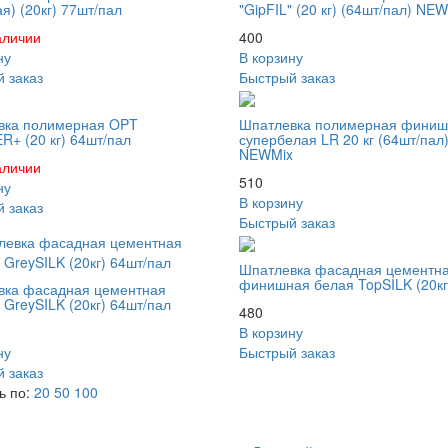
ая) (20кг) 77шт/пал
"GipFIL" (20 кг) (64шт/пал) NE
аличии
400
ну
В корзину
 заказ
Быстрый заказ
вка полимерная OPT
Шпатлевка полимерная финиш
+ (20 кг) 64шт/пал
супербелая LR 20 кг (64шт/пал
NEWMix
аличии
510
ну
В корзину
 заказ
Быстрый заказ
Шпатлевка фасадная цементн
финишная белая TopSILK (20кг
вка фасадная цементная
 GreySILK (20кг) 64шт/пал
480
В корзину
ну
Быстрый заказ
 заказ
ь по:
20
50
100