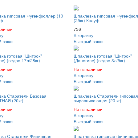
ка гипсовая Фугенфюллер (10
Шпаклевка гипсовая Фугенфю
уф
(25кг) Кнауф
аличии
736
ну
В корзину
 заказ
Быстрый заказ
ка готовая "Шитрок"
Шпаклевка готовая "Шитрок"
пс) (ведро 17л/28кг)
(Даногипс) (ведро 3л/5кг)
аличии
Нет в наличии
ну
В корзину
 заказ
Быстрый заказ
ка Старатели Базовая
Шпаклевка Старатели гипсовая
НАЯ (20кг)
выравнивающая (20 кг)
аличии
Нет в наличии
ну
В корзину
 заказ
Быстрый заказ
вка Старатели Финишная
Шпатлевка гипсовая финишна