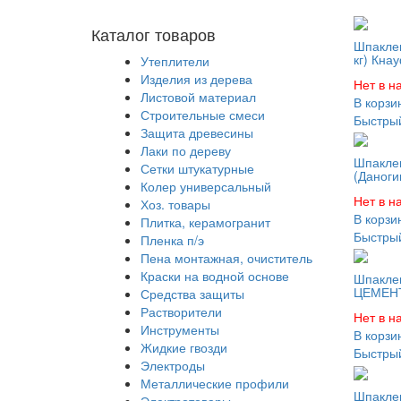
Каталог товаров
Шпаклев
кг) Кна
Утеплители
Изделия из дерева
Нет в н
Листовой материал
В корзи
Строительные смеси
Быстрый
Защита древесины
Лаки по дереву
Шпаклев
Сетки штукатурные
(Даноги
Колер универсальный
Нет в н
Хоз. товары
В корзи
Плитка, керамогранит
Быстрый
Пленка п/э
Пена монтажная, очиститель
Краски на водной основе
Шпаклев
ЦЕМЕНТ
Средства защиты
Растворители
Нет в н
Инструменты
В корзи
Жидкие гвозди
Быстрый
Электроды
Металлические профили
Шпакле