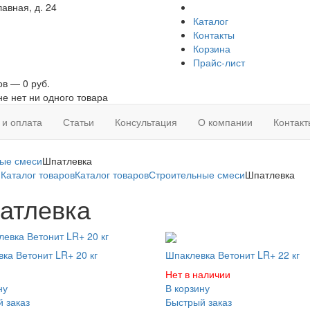
авная, д. 24
Каталог
Контакты
Корзина
Прайс-лист
ов — 0 руб.
не нет ни одного товара
 и оплата
Статьи
Консультация
О компании
Контакт
ые смеси
Шпатлевка
я
Каталог товаров
Каталог товаров
Строительные смеси
Шпатлевка
атлевка
ка Ветонит LR+ 20 кг
Шпаклевка Ветонит LR+ 22 кг
Нет в наличии
ну
В корзину
 заказ
Быстрый заказ