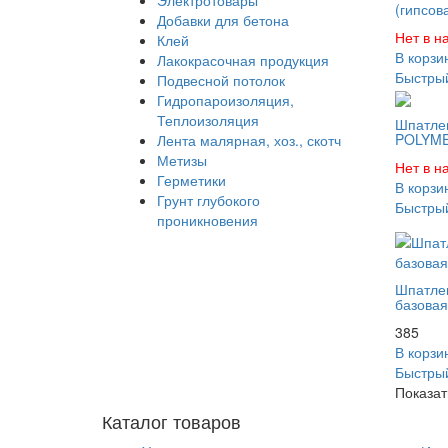
Электротовары
(гипсов
Добавки для бетона
Нет в н
Клей
В корзи
Лакокрасочная продукция
Быстрый
Подвесной потолок
Гидропароизоляция,
Теплоизоляция
Шпатле
POLYMER
Лента малярная, хоз., скотч
Метизы
Нет в н
Герметики
В корзи
Грунт глубокого
Быстрый
проникновения
Шпатле
базовая
385
В корзи
Быстрый
Показат
Каталог товаров