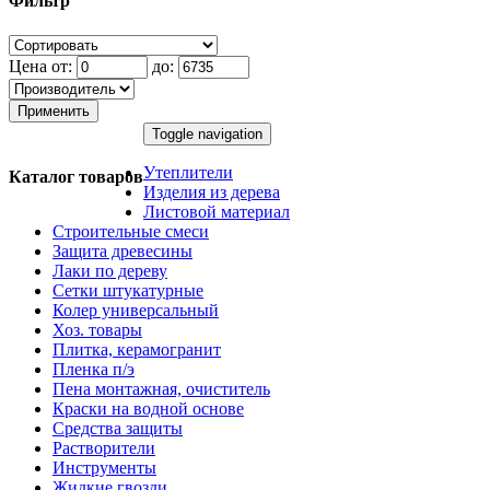
Фильтр
Цена от:
до:
Применить
Toggle navigation
Утеплители
Каталог товаров
Изделия из дерева
Листовой материал
Строительные смеси
Защита древесины
Лаки по дереву
Сетки штукатурные
Колер универсальный
Хоз. товары
Плитка, керамогранит
Пленка п/э
Пена монтажная, очиститель
Краски на водной основе
Средства защиты
Растворители
Инструменты
Жидкие гвозди