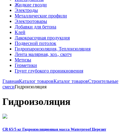
Жидкие гвозди
Электроды
Металлические профили
Электротовары
Добавки для бетона
Клей
Лакокрасочная продукция
Подвесной потолок
Гидропароизоляция, Теплоизоляция
Лента малярная, хоз., скотч
Метизы
Герметики
Грунт глубокого проникновения
Главная
Каталог товаров
Каталог товаров
Строительные
смеси
Гидроизоляция
Гидроизоляция
CR 65/5 кг Гидроизоляционная масса Waterproof Церезит