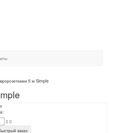
акты
вророзетками 5 м Simple
imple
о
а:
ыстрый заказ