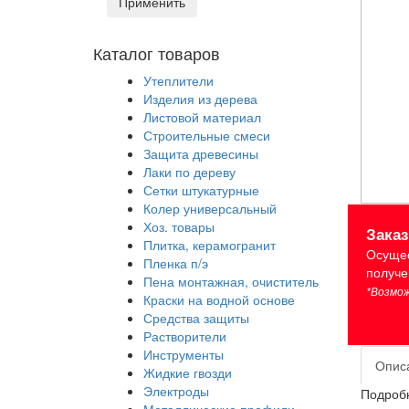
Применить
Каталог товаров
Утеплители
Изделия из дерева
Листовой материал
Строительные смеси
Защита древесины
Лаки по дереву
Сетки штукатурные
Колер универсальный
Хоз. товары
Зака
Плитка, керамогранит
Осущес
Пленка п/э
получе
Пена монтажная, очиститель
*Возмож
Краски на водной основе
Средства защиты
Растворители
Инструменты
Опис
Жидкие гвозди
Электроды
Подробн