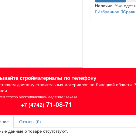
Наличие:
Уже едет 
Избранное
Сравн
зывайте стройматериалы по телефону
твляем доставку строительных материалов по Липецкой области. 
нии.
ен способ бесконтактной передачи заказа
71-08-71
+7 (4742)
ание
Отзывы (0)
ые данные о товаре отсутствуют.