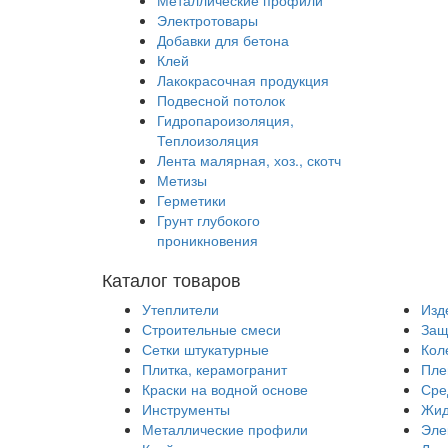
Металлические профили
Электротовары
Добавки для бетона
Клей
Лакокрасочная продукция
Подвесной потолок
Гидропароизоляция,
Теплоизоляция
Лента малярная, хоз., скотч
Метизы
Герметики
Грунт глубокого
проникновения
Каталог товаров
Утеплители
Изд
Строительные смеси
Защ
Сетки штукатурные
Кол
Плитка, керамогранит
Пле
Краски на водной основе
Сре
Инструменты
Жид
Металлические профили
Эле