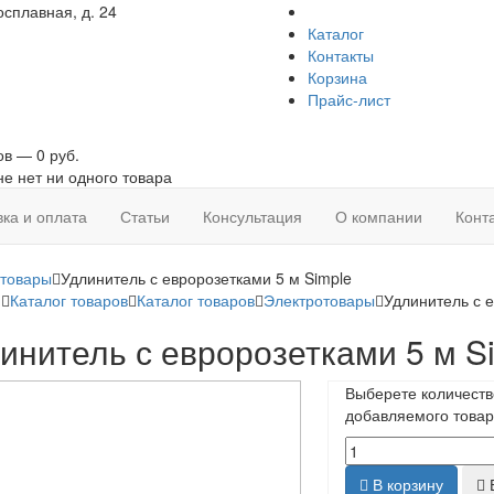
сплавная, д. 24
Каталог
Контакты
Корзина
Прайс-лист
ов — 0 руб.
не нет ни одного товара
вка и оплата
Статьи
Консультация
О компании
Конт
отовары
Удлинитель с евророзетками 5 м Simple
я
Каталог товаров
Каталог товаров
Электротовары
Удлинитель с е
инитель с евророзетками 5 м S
Выберете количеств
добавляемого товар
В корзину
Б