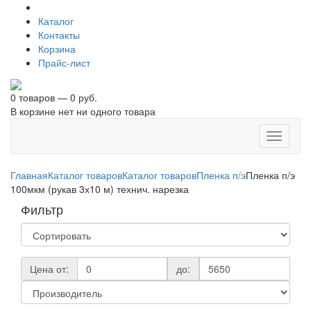
Каталог
Контакты
Корзина
Прайс-лист
0 товаров — 0 руб.
В корзине нет ни одного товара
Toggle
navigati
Главная
Каталог товаров
Каталог товаров
Пленка п/э
Пленка п/э
100мкм (рукав 3х10 м) технич. нарезка
Фильтр
Цена от:
до: