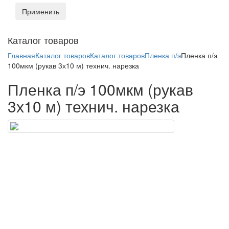
Применить
Toggl
Каталог товаров
naviga
Главная
Каталог товаров
Каталог товаров
Пленка п/э
Пленка п/э
100мкм (рукав 3х10 м) технич. нарезка
Пленка п/э 100мкм (рукав
3х10 м) технич. нарезка