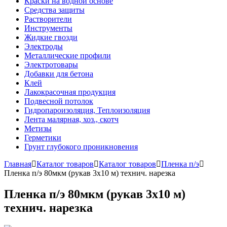
Краски на водной основе
Средства защиты
Растворители
Инструменты
Жидкие гвозди
Электроды
Металлические профили
Электротовары
Добавки для бетона
Клей
Лакокрасочная продукция
Подвесной потолок
Гидропароизоляция, Теплоизоляция
Лента малярная, хоз., скотч
Метизы
Герметики
Грунт глубокого проникновения
Главная
Каталог товаров
Каталог товаров
Пленка п/э
Пленка п/э 80мкм (рукав 3х10 м) технич. нарезка
Пленка п/э 80мкм (рукав 3х10 м)
технич. нарезка