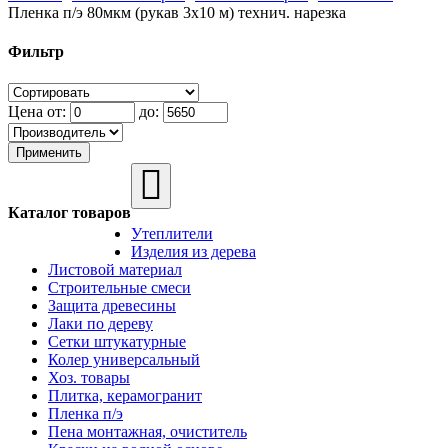
Пленка п/э 80мкм (рукав 3х10 м) технич. нарезка
Фильтр
Цена от:
до:
Применить
Toggle
navigation
Каталог товаров
Утеплители
Изделия из дерева
Листовой материал
Строительные смеси
Защита древесины
Лаки по дереву
Сетки штукатурные
Колер универсальный
Хоз. товары
Плитка, керамогранит
Пленка п/э
Пена монтажная, очиститель