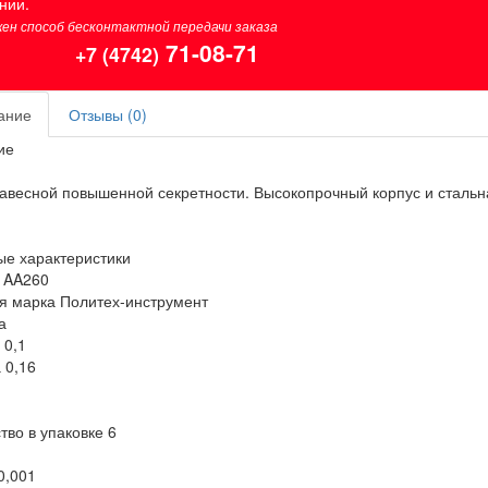
нии.
ен способ бесконтактной передачи заказа
71-08-71
+7 (4742)
ание
Отзывы (0)
ие
авесной повышенной секретности. Высокопрочный корпус и стальна
е характеристики
 AA260
я марка Политех-инструмент
а
 0,1
 0,16
тво в упаковке 6
0,001