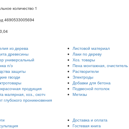
ьное количество 1
од 4690533005694
0,04
елия из дерева
Листовой материал
ита древесины
Лаки по дереву
ер универсальный
Хоз. товары
нка п/э
Пена монтажная, очиститель
дства защиты
Растворители
кие гвозди
Электроды
ктротовары
Добавки для бетона
окрасочная продукция
Подвесной потолок
та малярная, хоз., скотч
Метизы
нт глубокого проникновения
уги
Доставка и оплата
сультация
Гостевая книга