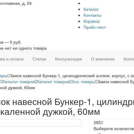
сплавная, д. 24
Каталог
Контакты
Корзина
Прайс-лист
ов — 0 руб.
не нет ни одного товара
вка и оплата
Статьи
Консультация
О компании
Конт
вары
Замок навесной Бункер-1, цилиндрический аллюм. корпус, с 
я
Каталог товаров
Каталог товаров
Хоз. товары
Замок навесной Бу
ной дужкой, 60мм
ок навесной Бункер-1, цилиндр
акаленной дужкой, 60мм
285
Выберете количеств