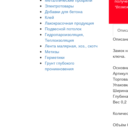
Металлические профили
получе
Электротовары
*Возмож
Добавки для бетона
Клей
Лакокрасочная продукция
Подвесной потолок
Опис
Гидропароизоляция,
Описан
Теплоизоляция
Лента малярная, хоз., скотч
Замок н
Метизы
ключа.
Герметики
Грунт глубокого
Основны
проникновения
Артикул
Торгова
Упаковк
Ширина
Глубина
Вес 0,2
Количес
Объём 