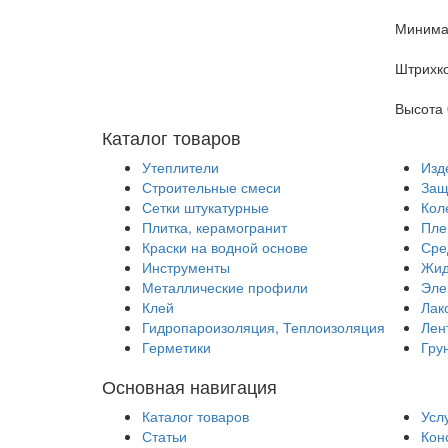
Минимал
Штрихк
Высота 
Каталог товаров
Утеплители
Изд
Строительные смеси
Защ
Сетки штукатурные
Кол
Плитка, керамогранит
Пле
Краски на водной основе
Сре
Инструменты
Жид
Металлические профили
Эле
Клей
Лак
Гидропароизоляция, Теплоизоляция
Лен
Герметики
Гру
Основная навигация
Каталог товаров
Усл
Статьи
Кон