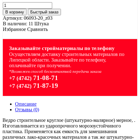
В корзину
Быстрый заказ
Артикул:
06093-20_z03
В наличии:
11 Штука
Избранное
Сравнить
Заказывайте стройматериалы по телефону
Осуществляем доставку строительных материалов по
Липецкой области. Заказывайте по телефону,
оплачивайте при получении.
*Возможен способ бесконтактной передачи заказа
71-08-71
+7 (4742)
71-87-19
+7 (4742)
Описание
Отзывы (0)
Ведро строительное круглое (штукатурно-малярное) мерное, .
Изготавливается из ударопрочного морозоустойчивого
пластика. Применяется как емкость для замешивания
различных лако-красочных материалов а так же штукатурно-