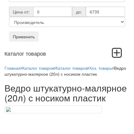
Цена от:
до:
Применить
Toggle
Каталог товаров
navigation
Главная
Каталог товаров
Каталог товаров
Хоз. товары
Ведро
штукатурно-малярное (20л) с носиком пластик
Ведро штукатурно-малярное
(20л) с носиком пластик