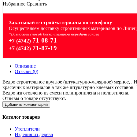
Избранное
Сравнить
Заказывайте стройматериалы по телефону
Осуществляем доставку строительных материалов по Липецк
*Возможен способ бесконтактной передачи заказа
71-08-71
+7 (4742)
71-87-19
+7 (4742)
Описание
Отзывы (0)
Ведро строительное круглое (штукатурно-малярное) мерное, . 
красочных материалов а так же штукатурно-клеевых составов. 
Ведро изготовлено из смеси полипропилена и полиэтилена.
Отзывы о товаре отсутствуют.
Добавить комментарий
Каталог товаров
Утеплители
Изделия из дерева