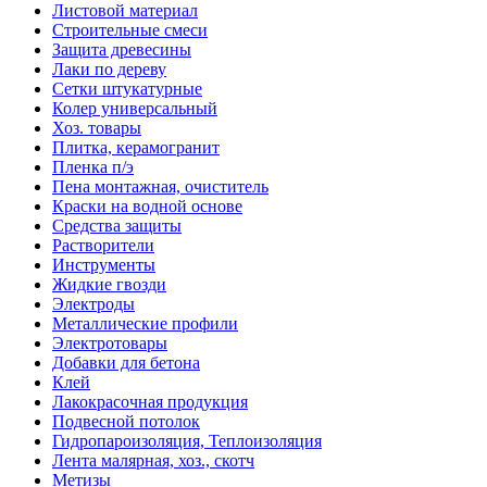
Листовой материал
Строительные смеси
Защита древесины
Лаки по дереву
Сетки штукатурные
Колер универсальный
Хоз. товары
Плитка, керамогранит
Пленка п/э
Пена монтажная, очиститель
Краски на водной основе
Средства защиты
Растворители
Инструменты
Жидкие гвозди
Электроды
Металлические профили
Электротовары
Добавки для бетона
Клей
Лакокрасочная продукция
Подвесной потолок
Гидропароизоляция, Теплоизоляция
Лента малярная, хоз., скотч
Метизы