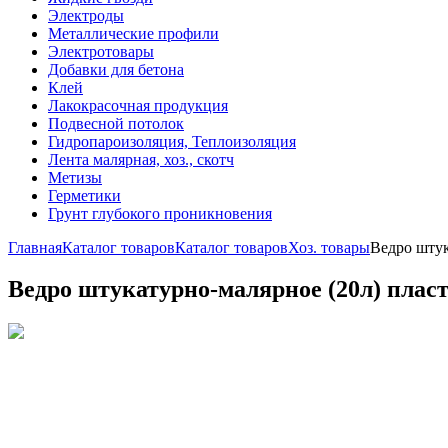
Электроды
Металлические профили
Электротовары
Добавки для бетона
Клей
Лакокрасочная продукция
Подвесной потолок
Гидропароизоляция, Теплоизоляция
Лента малярная, хоз., скотч
Метизы
Герметики
Грунт глубокого проникновения
Главная
Каталог товаров
Каталог товаров
Хоз. товары
Ведро штук
Ведро штукатурно-малярное (20л) плас