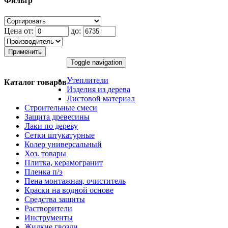
Фильтр
Цена от:
до:
Применить
Toggle navigation
Утеплители
Каталог товаров
Изделия из дерева
Листовой материал
Строительные смеси
Защита древесины
Лаки по дереву
Сетки штукатурные
Колер универсальный
Хоз. товары
Плитка, керамогранит
Пленка п/э
Пена монтажная, очиститель
Краски на водной основе
Средства защиты
Растворители
Инструменты
Жидкие гвозди