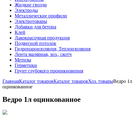
Жидкие гвозди
Электроды
Металлические профили
Электротовары
Добавки для бетона
Клей
Лакокрасочная продукция
Подвесной потолок
Гидропароизоляция, Теплоизоляция
Лента малярная, хоз., скотч
Метизы
Герметики
Грунт глубокого проникновения
Главная
Каталог товаров
Каталог товаров
Хоз. товары
Ведро 1л
оцинкованное
Ведро 1л оцинкованное