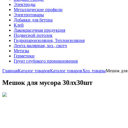
Электроды
Металлические профили
Электротовары
Добавки для бетона
Клей
Лакокрасочная продукция
Подвесной потолок
Гидропароизоляция, Теплоизоляция
Лента малярная, хоз., скотч
Метизы
Герметики
Грунт глубокого проникновения
Главная
Каталог товаров
Каталог товаров
Хоз. товары
Мешок для
Мешок для мусора 30лх30шт