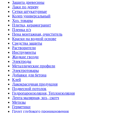
Защита древесины
Лаки по дереву
Сетки штукатурные
Колер универсальный
Хоз. товары
Плитка, керамогранит
Пленка п/э
Пена монтажная, очиститель
Краски на водной основе
Средства защиты
Растворители
Инструменты
Жидкие гвозди
Электроды
Металлические профили
Электротовары
Добавки для бетона
Клей
Лакокрасочная продукция
Подвесной потолок
Гидропароизоляция, Теплоизоляция
Лента малярная, хоз., скотч
Метизы
Герметики
Грунт глубокого проникновения