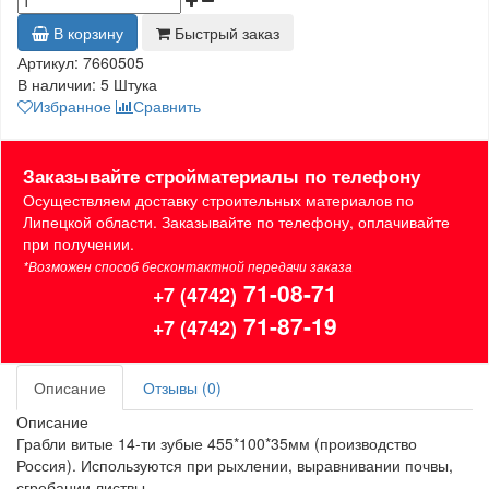
В корзину
Быстрый заказ
Артикул:
7660505
В наличии:
5 Штука
Избранное
Сравнить
Заказывайте стройматериалы по телефону
Осуществляем доставку строительных материалов по
Липецкой области. Заказывайте по телефону, оплачивайте
при получении.
*Возможен способ бесконтактной передачи заказа
71-08-71
+7 (4742)
71-87-19
+7 (4742)
Описание
Отзывы (0)
Описание
Грабли витые 14-ти зубые 455*100*35мм (производство
Россия). Используются при рыхлении, выравнивании почвы,
сгребании листвы.