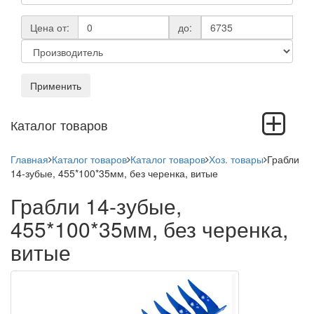
Цена от:
до:
Применить
Toggle
Каталог товаров
navigation
Главная
Каталог товаров
Каталог товаров
Хоз. товары
Грабли
14-зубые, 455*100*35мм, без черенка, витые
Грабли 14-зубые,
455*100*35мм, без черенка,
витые