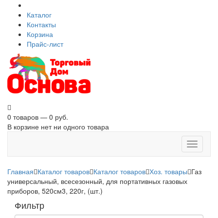
Каталог
Контакты
Корзина
Прайс-лист
0 товаров — 0 руб.
В корзине нет ни одного товара
Toggle
navigati
Главная
Каталог товаров
Каталог товаров
Хоз. товары
Газ
универсальный, всесезонный, для портативных газовых
приборов, 520см3, 220г, (шт.)
Фильтр