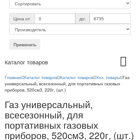
Цена от:
до:
Применить
Toggle
Каталог товаров
navigation
Главная
Каталог товаров
Каталог товаров
Хоз. товары
Газ
универсальный, всесезонный, для портативных газовых
приборов, 520см3, 220г, (шт.)
Газ универсальный,
всесезонный, для
портативных газовых
приборов, 520см3, 220г, (шт.)