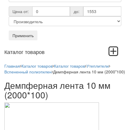
Цена от:
до:
Применить
Toggle
Каталог товаров
navigation
Главная
Каталог товаров
Каталог товаров
Утеплители
Вспененный полиэтилен
Демпферная лента 10 мм (2000*100)
Демпферная лента 10 мм
(2000*100)