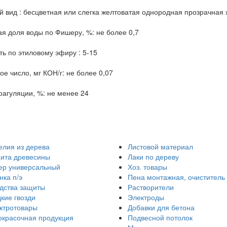
 вид : бесцветная или слегка желтоватая однородная прозрачная 
я доля воды по Фишеру, %: не более 0,7
ть по этиловому эфиру : 5-15
ое число, мг КОН/г: не более 0,07
оагуляции, %: не менее 24
елия из дерева
Листовой материал
ита древесины
Лаки по дереву
ер универсальный
Хоз. товары
нка п/э
Пена монтажная, очиститель
дства защиты
Растворители
кие гвозди
Электроды
ктротовары
Добавки для бетона
окрасочная продукция
Подвесной потолок