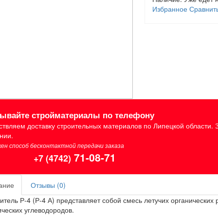
Избранное
Сравнит
зывайте стройматериалы по телефону
твляем доставку строительных материалов по Липецкой области. 
нии.
ен способ бесконтактной передачи заказа
71-08-71
+7 (4742)
ание
Отзывы (0)
итель Р-4 (Р-4 А) представляет собой смесь летучих органических 
ческих углеводородов.