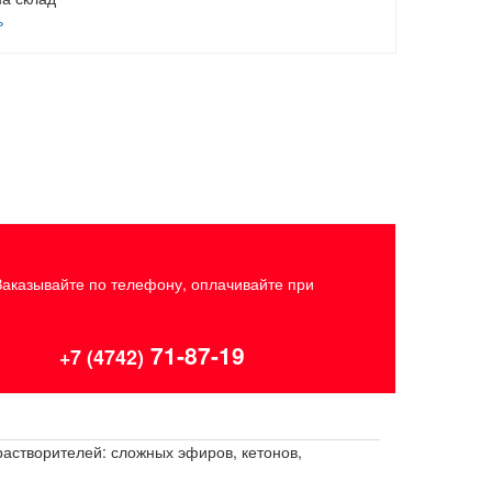
ь
Заказывайте по телефону, оплачивайте при
71-87-19
+7 (4742)
растворителей: сложных эфиров, кетонов,