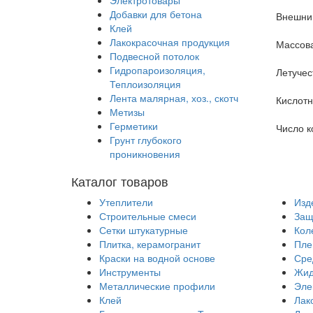
Электротовары
Добавки для бетона
Внешний
Клей
Лакокрасочная продукция
Массова
Подвесной потолок
Гидропароизоляция,
Летучес
Теплоизоляция
Лента малярная, хоз., скотч
Кислотн
Метизы
Герметики
Число к
Грунт глубокого
проникновения
Каталог товаров
Утеплители
Изд
Строительные смеси
Защ
Сетки штукатурные
Кол
Плитка, керамогранит
Пле
Краски на водной основе
Сре
Инструменты
Жид
Металлические профили
Эле
Клей
Лак