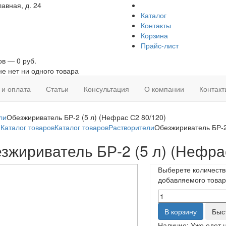
авная, д. 24
Каталог
Контакты
Корзина
Прайс-лист
ов — 0 руб.
не нет ни одного товара
 и оплата
Статьи
Консультация
О компании
Контакт
ли
Обезжириватель БР-2 (5 л) (Нефрас С2 80/120)
я
Каталог товаров
Каталог товаров
Растворители
Обезжириватель БР-2
зжириватель БР-2 (5 л) (Нефра
Выберете количеств
добавляемого товар
В корзину
Быс
Наличие:
Уже едет 