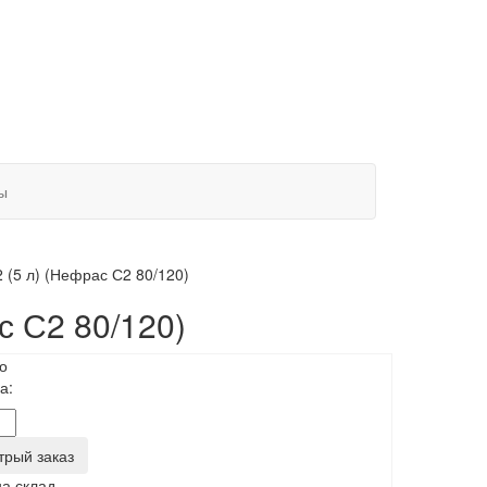
ы
 (5 л) (Нефрас С2 80/120)
с С2 80/120)
о
а:
трый заказ
на склад