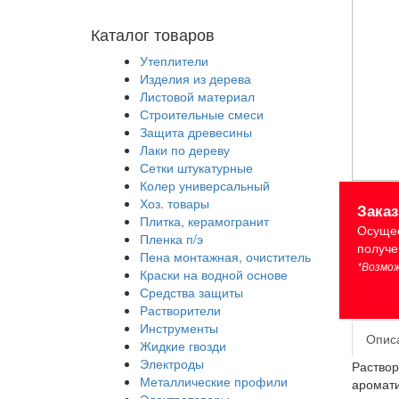
Каталог товаров
Утеплители
Изделия из дерева
Листовой материал
Строительные смеси
Защита древесины
Лаки по дереву
Сетки штукатурные
Колер универсальный
Хоз. товары
Зака
Плитка, керамогранит
Осущес
Пленка п/э
получе
Пена монтажная, очиститель
*Возмож
Краски на водной основе
Средства защиты
Растворители
Инструменты
Опис
Жидкие гвозди
Электроды
Раствор
Металлические профили
аромати