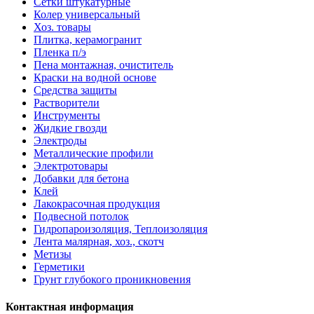
Сетки штукатурные
Колер универсальный
Хоз. товары
Плитка, керамогранит
Пленка п/э
Пена монтажная, очиститель
Краски на водной основе
Средства защиты
Растворители
Инструменты
Жидкие гвозди
Электроды
Металлические профили
Электротовары
Добавки для бетона
Клей
Лакокрасочная продукция
Подвесной потолок
Гидропароизоляция, Теплоизоляция
Лента малярная, хоз., скотч
Метизы
Герметики
Грунт глубокого проникновения
Контактная информация