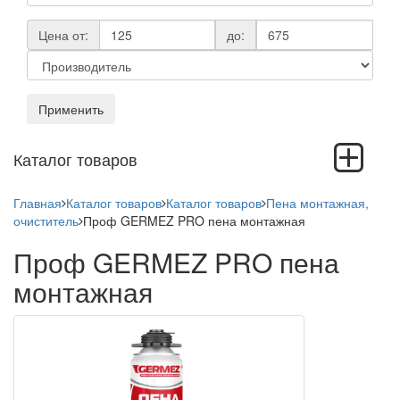
Цена от:
до:
Применить
Toggle
Каталог товаров
navigation
Главная
Каталог товаров
Каталог товаров
Пена монтажная,
очиститель
Проф GERMEZ PRO пена монтажная
Проф GERMEZ PRO пена
монтажная