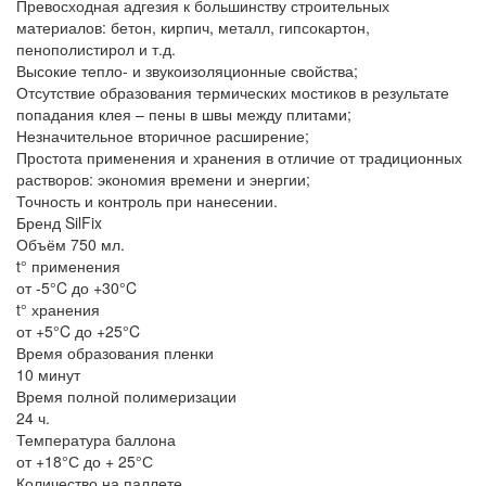
Превосходная адгезия к большинству строительных
материалов: бетон, кирпич, металл, гипсокартон,
пенополистирол и т.д.
Высокие тепло- и звукоизоляционные свойства;
Отсутствие образования термических мостиков в результате
попадания клея – пены в швы между плитами;
Незначительное вторичное расширение;
Простота применения и хранения в отличие от традиционных
растворов: экономия времени и энергии;
Точность и контроль при нанесении.
Бренд SilFix
Объём 750 мл.
t° применения
от -5°C до +30°C
t° хранения
от +5°C до +25°C
Время образования пленки
10 минут
Время полной полимеризации
24 ч.
Температура баллона
от +18°С до + 25°С
Количество на паллете