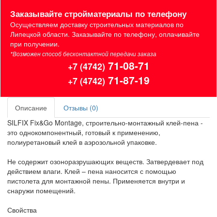
Заказывайте стройматериалы по телефону
Осуществляем доставку строительных материалов по
Липецкой области. Заказывайте по телефону, оплачивайте
при получении.
*Возможен способ бесконтактной передачи заказа
71-08-71
+7 (4742)
71-87-19
+7 (4742)
Описание
Отзывы (0)
SILFIX Fix&Go Montage, строительно-монтажный клей-пена -
это однокомпонентный, готовый к применению,
полиуретановый клей в аэрозольной упаковке.
Не содержит озоноразрушающих веществ. Затвердевает под
действием влаги. Клей – пена наносится с помощью
пистолета для монтажной пены. Применяется внутри и
снаружи помещений.
Свойства