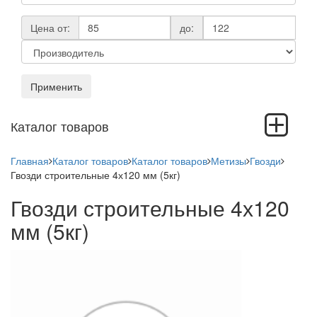
Цена от:
до:
Применить
Toggle
Каталог товаров
navigation
Главная
Каталог товаров
Каталог товаров
Метизы
Гвозди
Гвозди строительные 4х120 мм (5кг)
Гвозди строительные 4х120
мм (5кг)