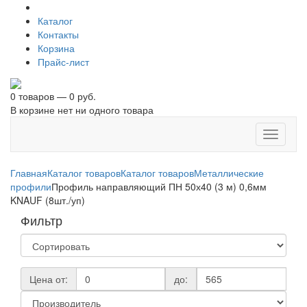
Каталог
Контакты
Корзина
Прайс-лист
0 товаров — 0 руб.
В корзине нет ни одного товара
Toggle
navigati
Главная
Каталог товаров
Каталог товаров
Металлические
профили
Профиль направляющий ПН 50х40 (3 м) 0,6мм
KNAUF (8шт./уп)
Фильтр
Цена от:
до: