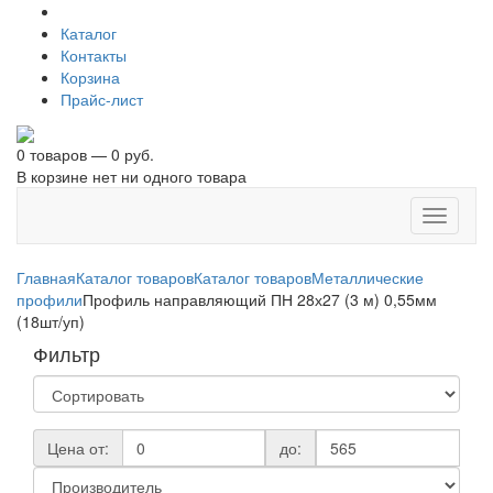
Каталог
Контакты
Корзина
Прайс-лист
0 товаров — 0 руб.
В корзине нет ни одного товара
Toggle
navigati
Главная
Каталог товаров
Каталог товаров
Металлические
профили
Профиль направляющий ПН 28х27 (3 м) 0,55мм
(18шт/уп)
Фильтр
Цена от:
до: