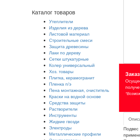
Каталог товаров
Утеплители
Изделия из дерева
Листовой материал
Строительные смеси
Защита древесины
Лаки по дереву
Сетки штукатурные
Колер универсальный
Хоз. товары
Зака
Плитка, керамогранит
Осущес
Пленка п/э
получе
Пена монтажная, очиститель
*Возмож
Краски на водной основе
Средства защиты
Растворители
Инструменты
Опис
Жидкие гвозди
Электроды
Подвес 
Металлические профили
применя