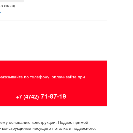
на склад
ь
Заказывайте по телефону, оплачивайте при
71-87-19
+7 (4742)
щему основанию конструкции. Подвес прямой
конструкциями несущего потолка и подвесного.