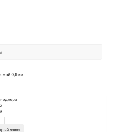
ы
рямой 0,9мм
енеджера
о
а:
трый заказ