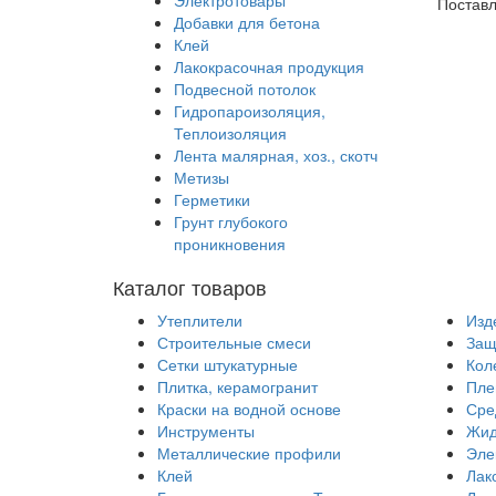
Электротовары
Поставл
Добавки для бетона
Клей
Лакокрасочная продукция
Подвесной потолок
Гидропароизоляция,
Теплоизоляция
Лента малярная, хоз., скотч
Метизы
Герметики
Грунт глубокого
проникновения
Каталог товаров
Утеплители
Изд
Строительные смеси
Защ
Сетки штукатурные
Кол
Плитка, керамогранит
Пле
Краски на водной основе
Сре
Инструменты
Жид
Металлические профили
Эле
Клей
Лак