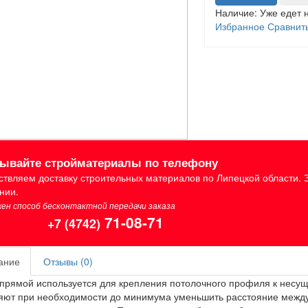
Наличие:
Уже едет 
Избранное
Сравнит
зывайте стройматериалы по телефону
твляем доставку строительных материалов по Липецкой области. 
нии.
ен способ бесконтактной передачи заказа
71-08-71
+7 (4742)
ание
Отзывы (0)
прямой используется для крепления потолочного профиля к несу
ют при необходимости до минимума уменьшить расстояние между 