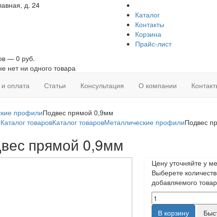
авная, д. 24
Каталог
Контакты
Корзина
Прайс-лист
ов — 0 руб.
не нет ни одного товара
 и оплата
Статьи
Консультация
О компании
Контакт
ские профили
Подвес прямой 0,9мм
я
Каталог товаров
Каталог товаров
Металлические профили
Подвес п
вес прямой 0,9мм
Цену уточняйте у м
Выберете количеств
добавляемого товар
В корзину
Быс