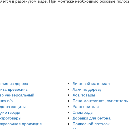
яется в разогнутом виде. При монтаже необходимо боковые полос
елия из дерева
Листовой материал
ита древесины
Лаки по дереву
ер универсальный
Хоз. товары
нка п/э
Пена монтажная, очиститель
дства защиты
Растворители
кие гвозди
Электроды
ктротовары
Добавки для бетона
окрасочная продукция
Подвесной потолок