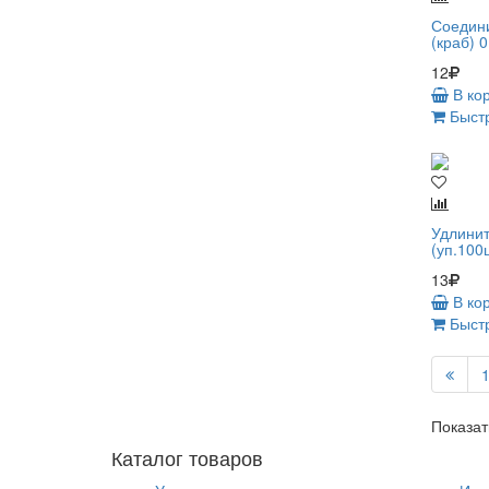
Соедин
(краб) 
12
В ко
Быстр
Удлинит
(уп.100
13
В ко
Быстр
Показат
Каталог товаров