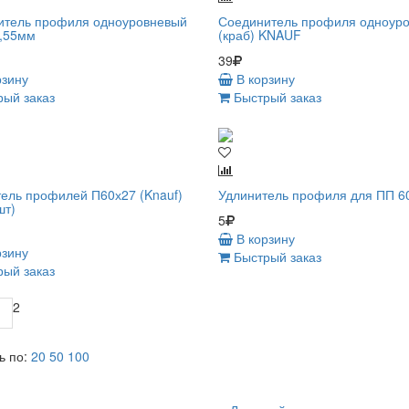
итель профиля одноуровневый
Соединитель профиля одноур
0,55мм
(краб) KNAUF
39
рзину
В корзину
ый заказ
Быстрый заказ
ель профилей П60х27 (Knauf)
Удлинитель профиля для ПП 6
шт)
5
В корзину
рзину
Быстрый заказ
ый заказ
2
1
ь по:
20
50
100