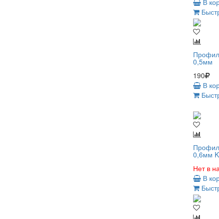
В ко
Быстр
Профиль
0,5мм
190
В ко
Быстр
Профиль
0,6мм 
Нет в н
В ко
Быстр