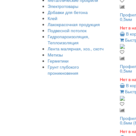
Металлические профили
Электротовары
Добавки для бетона
Профиль
Клей
0,5мм
Лакокрасочная продукция
Нет в н
Подвесной потолок
В ко
Гидропароизоляция,
Быстр
Теплоизоляция
Лента малярная, хоз., скотч
Метизы
Герметики
Профиль
Грунт глубокого
0,5мм
проникновения
Нет в н
В ко
Быстр
Профиль
0,6мм (
Нет в н