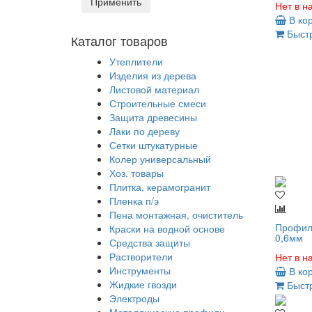
Применить
Нет в н
В ко
Быстр
Каталог товаров
Утеплители
Изделия из дерева
Листовой материал
Строительные смеси
Защита древесины
Лаки по дереву
Сетки штукатурные
Колер универсальный
Хоз. товары
Плитка, керамогранит
Пленка п/э
Пена монтажная, очиститель
Профиль
Краски на водной основе
0,6мм
Средства защиты
Растворители
Нет в н
Инструменты
В ко
Жидкие гвозди
Быстр
Электроды