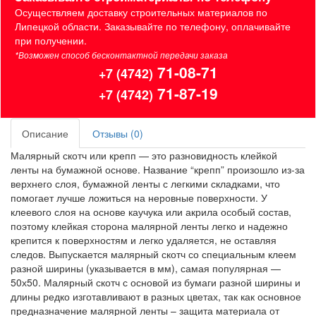
Осуществляем доставку строительных материалов по
Липецкой области. Заказывайте по телефону, оплачивайте
при получении.
*Возможен способ бесконтактной передачи заказа
71-08-71
+7 (4742)
71-87-19
+7 (4742)
Описание
Отзывы (0)
Малярный скотч или крепп — это разновидность клейкой
ленты на бумажной основе. Название “крепп” произошло из-за
верхнего слоя, бумажной ленты с легкими складками, что
помогает лучше ложиться на неровные поверхности. У
клеевого слоя на основе каучука или акрила особый состав,
поэтому клейкая сторона малярной ленты легко и надежно
крепится к поверхностям и легко удаляется, не оставляя
следов. Выпускается малярный скотч со специальным клеем
разной ширины (указывается в мм), самая популярная —
50х50. Малярный скотч с основой из бумаги разной ширины и
длины редко изготавливают в разных цветах, так как основное
предназначение малярной ленты – защита материала от