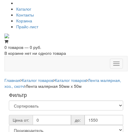
Каталог
Контакты
Корзина
Прайс-лист
0 товаров — 0 руб.
В корзине нет ни одного товара
Toggle
navigati
Главная
Каталог товаров
Каталог товаров
Лента малярная,
хоз., скотч
Лента малярная 50мм х 50м
Фильтр
Цена от:
до: