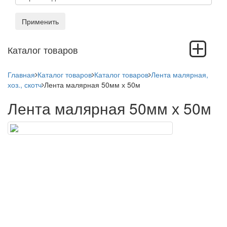
Применить
Toggle
Каталог товаров
navigation
Главная
Каталог товаров
Каталог товаров
Лента малярная,
хоз., скотч
Лента малярная 50мм х 50м
Лента малярная 50мм х 50м