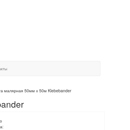
акты
та малярная 50мм х 50м Klebebander
bander
о
а: