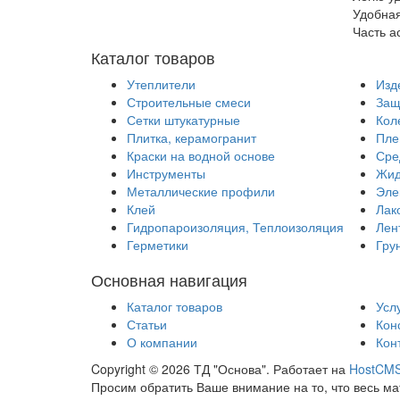
Удобная
Часть а
Каталог товаров
Утеплители
Изд
Строительные смеси
Защ
Сетки штукатурные
Кол
Плитка, керамогранит
Пле
Краски на водной основе
Сре
Инструменты
Жид
Металлические профили
Эле
Клей
Лак
Гидропароизоляция, Теплоизоляция
Лен
Герметики
Гру
Основная навигация
Каталог товаров
Усл
Статьи
Кон
О компании
Кон
Copyright © 2026 ТД "Основа". Работает на
HostCM
Просим обратить Ваше внимание на то, что весь м