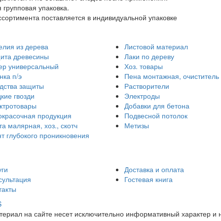
 групповая упаковка.
ссортимента поставляется в индивидуальной упаковке
елия из дерева
Листовой материал
ита древесины
Лаки по дереву
ер универсальный
Хоз. товары
нка п/э
Пена монтажная, очиститель
дства защиты
Растворители
кие гвозди
Электроды
ктротовары
Добавки для бетона
окрасочная продукция
Подвесной потолок
та малярная, хоз., скотч
Метизы
нт глубокого проникновения
уги
Доставка и оплата
сультация
Гостевая книга
такты
S
атериал на сайте несет исключительно информативный характер и 