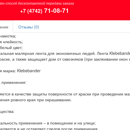
ен способ бесконтактной передачи заказа
71-08-71
+7 (4742)
ание
Отзывы (0)
намотка;
 клейкость;
белый цвет;
альная малярная лента для экономичных людей. Лента Klebeband
раске, а также защищает дом от сквозняков (при заклеивании окон н
я марка: Klebebander
 применения:
ется в качестве защиты поверхности от краски при проведении ма
ения ровного края при окрашивании.
щества:
альность применения – в помещении и на улице;
даляется и не оставляет следов после применения.