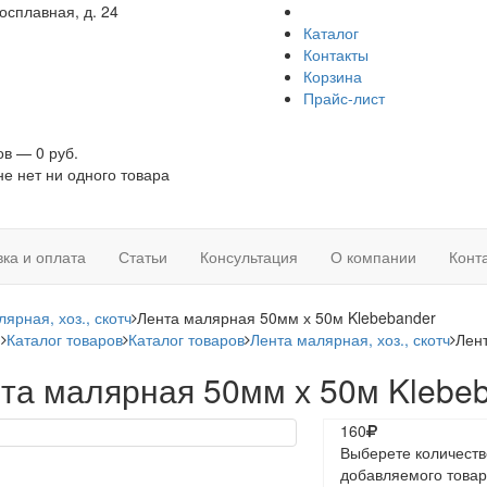
осплавная, д. 24
Каталог
Контакты
Корзина
Прайс-лист
ов — 0 руб.
не нет ни одного товара
вка и оплата
Статьи
Консультация
О компании
Конт
ярная, хоз., скотч
Лента малярная 50мм х 50м Klebebander
я
Каталог товаров
Каталог товаров
Лента малярная, хоз., скотч
Лен
та малярная 50мм х 50м Klebe
160
Выберете количеств
добавляемого товар