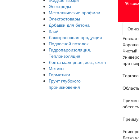
Жидкие гвозди
*Возмож
Электроды
Металлические профили
Электротовары
Добавки для бетона
Опис
Клей
Лакокрасочная продукция
Ровная 
Подвесной потолок
Хорошая
Гидропароизоляция,
Чистый 
Теплоизоляция
Универс
Лента малярная, хоз., скотч
при пок
Метизы
Герметики
Торгова
Грунт глубокого
проникновения
Область
Применя
обеспеч
Преиму
Универс
Легко у