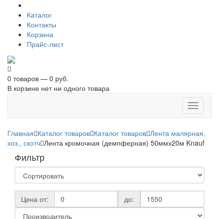
Каталог
Контакты
Корзина
Прайс-лист
0 товаров — 0 руб.
В корзине нет ни одного товара
Toggle
navigati
Главная
Каталог товаров
Каталог товаров
Лента малярная,
хоз., скотч
Лента кромочная (демпферная) 50ммх20м Knauf
Фильтр
Цена от:
до: