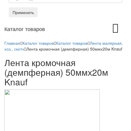
Применить
Toggle
Каталог товаров
navigation
Главная
Каталог товаров
Каталог товаров
Лента малярная,
хоз., скотч
Лента кромочная (демпферная) 50ммх20м Knauf
Лента кромочная
(демпферная) 50ммх20м
Knauf