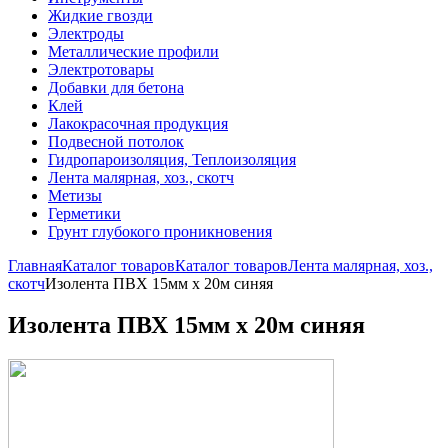
Жидкие гвозди
Электроды
Металлические профили
Электротовары
Добавки для бетона
Клей
Лакокрасочная продукция
Подвесной потолок
Гидропароизоляция, Теплоизоляция
Лента малярная, хоз., скотч
Метизы
Герметики
Грунт глубокого проникновения
Главная
Каталог товаров
Каталог товаров
Лента малярная, хоз.,
скотч
Изолента ПВХ 15мм х 20м синяя
Изолента ПВХ 15мм х 20м синяя