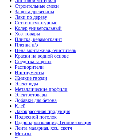
Листовой материал
Строительные смеси
Защита древесины
Лаки по дереву
Сетки штукатурные
Колер универсальный
Хоз. товары
Плитка, керамогранит
Пленка п/э
Пена монтажная, очиститель
Краски на водной основе
Средства защиты
Растворители
Инструменты
Жидкие гвозди
Электроды
Металлические профили
Электротовары
Добавки для бетона
Клей
Лакокрасочная продукция
Подвесной потолок
Гидропароизоляция, Теплоизоляция
Лента малярная, хоз., скотч
Метизы