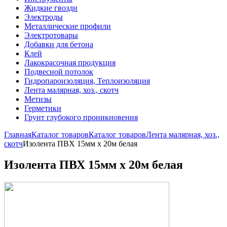
Жидкие гвозди
Электроды
Металлические профили
Электротовары
Добавки для бетона
Клей
Лакокрасочная продукция
Подвесной потолок
Гидропароизоляция, Теплоизоляция
Лента малярная, хоз., скотч
Метизы
Герметики
Грунт глубокого проникновения
Главная
Каталог товаров
Каталог товаров
Лента малярная, хоз.,
скотч
Изолента ПВХ 15мм х 20м белая
Изолента ПВХ 15мм х 20м белая