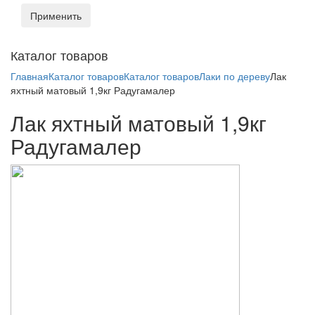
Применить
Toggl
Каталог товаров
naviga
Главная
Каталог товаров
Каталог товаров
Лаки по дереву
Лак
яхтный матовый 1,9кг Радугамалер
Лак яхтный матовый 1,9кг
Радугамалер