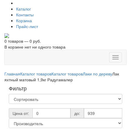
Каталог
Контакты
Корзина
Прайс-лист
0 товаров — 0 руб.
В корзине нет ни одного товара
Toggle
navigati
Главная
Каталог товаров
Каталог товаров
Лаки по дереву
Лак
яхтный матовый 1,9кг Радугамалер
Фильтр
Цена от:
до: