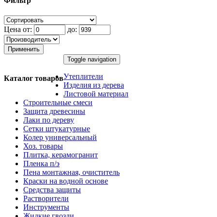
Фильтр
Цена от:
до:
Применить
Toggle navigation
Утеплители
Каталог товаров
Изделия из дерева
Листовой материал
Строительные смеси
Защита древесины
Лаки по дереву
Сетки штукатурные
Колер универсальный
Хоз. товары
Плитка, керамогранит
Пленка п/э
Пена монтажная, очиститель
Краски на водной основе
Средства защиты
Растворители
Инструменты
Жидкие гвозди