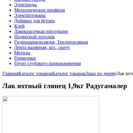
Электроды
Металлические профили
Электротовары
Добавки для бетона
Клей
Лакокрасочная продукция
Подвесной потолок
Гидропароизоляция, Теплоизоляция
Лента малярная, хоз., скотч
Метизы
Герметики
Грунт глубокого проникновения
Главная
Каталог товаров
Каталог товаров
Лаки по дереву
Лак яхт
Лак яхтный глянец 1,9кг Радугамалер