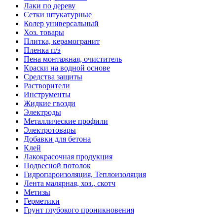
Лаки по дереву
Сетки штукатурные
Колер универсальный
Хоз. товары
Плитка, керамогранит
Пленка п/э
Пена монтажная, очиститель
Краски на водной основе
Средства защиты
Растворители
Инструменты
Жидкие гвозди
Электроды
Металлические профили
Электротовары
Добавки для бетона
Клей
Лакокрасочная продукция
Подвесной потолок
Гидропароизоляция, Теплоизоляция
Лента малярная, хоз., скотч
Метизы
Герметики
Грунт глубокого проникновения