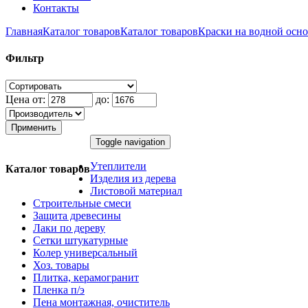
Контакты
Главная
Каталог товаров
Каталог товаров
Краски на водной осно
Фильтр
Цена от:
до:
Применить
Toggle navigation
Утеплители
Каталог товаров
Изделия из дерева
Листовой материал
Строительные смеси
Защита древесины
Лаки по дереву
Сетки штукатурные
Колер универсальный
Хоз. товары
Плитка, керамогранит
Пленка п/э
Пена монтажная, очиститель