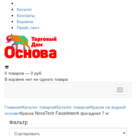
Каталог
Контакты
Корзина
Прайс-лист
0 товаров — 0 руб.
В корзине нет ни одного товара
Toggle
navigati
Главная
Каталог товаров
Каталог товаров
Краски на водной
основе
Краска NovaTech Facadework фасадная 7 кг
Фильтр