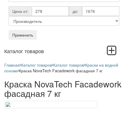
Цена от:
до:
Применить
Toggle
Каталог товаров
navigation
Главная
Каталог товаров
Каталог товаров
Краски на водной
основе
Краска NovaTech Facadework фасадная 7 кг
Краска NovaTech Facadework
фасадная 7 кг