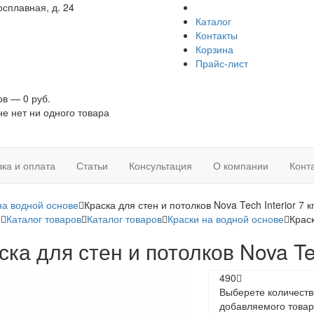
сплавная, д. 24
Каталог
Контакты
Корзина
Прайс-лист
ов — 0 руб.
не нет ни одного товара
вка и оплата
Статьи
Консультация
О компании
Конт
на водной основе
Краска для стен и потолков Nova Tech Interior 7 к
я
Каталог товаров
Каталог товаров
Краски на водной основе
Краск
ска для стен и потолков Nova Tech
490
Выберете количеств
добавляемого товар