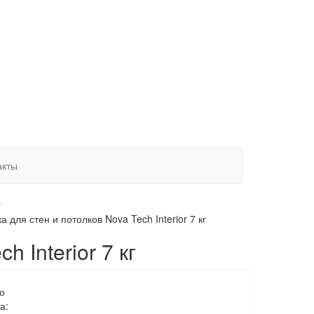
акты
г
а для стен и потолков Nova Tech Interior 7 кг
 Interior 7 кг
о
а: