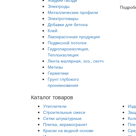
Жидкие гвозди
Электроды
Подробн
Металлические профили
Электротовары
Добавки для бетона
Клей
Лакокрасочная продукция
Подвесной потолок
Гидропароизоляция,
Теплоизоляция
Лента малярная, хоз., скотч
Метизы
Герметики
Грунт глубокого
проникновения
Каталог товаров
Утеплители
Изд
Строительные смеси
Защ
Сетки штукатурные
Кол
Плитка, керамогранит
Пле
Краски на водной основе
Сре