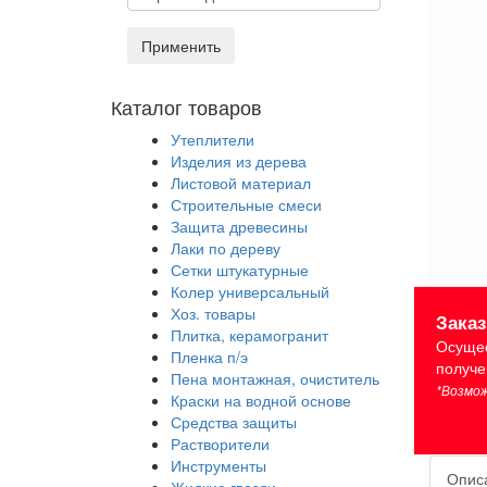
Применить
Каталог товаров
Утеплители
Изделия из дерева
Листовой материал
Строительные смеси
Защита древесины
Лаки по дереву
Сетки штукатурные
Колер универсальный
Хоз. товары
Зака
Плитка, керамогранит
Осущес
Пленка п/э
получе
Пена монтажная, очиститель
*Возмож
Краски на водной основе
Средства защиты
Растворители
Инструменты
Опис