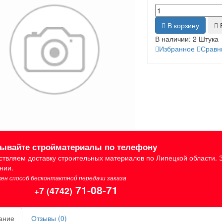
В корзину
Б
В наличии:
2 Штука
Избранное
Сравн
зывайте стройматериалы по телефону
твляем доставку строительных материалов по Липецкой области. 
нии.
ен способ бесконтактной передачи заказа
71-08-71
+7 (4742)
ание
Отзывы (0)