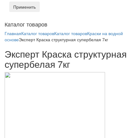
Применить
Toggl
Каталог товаров
naviga
Главная
Каталог товаров
Каталог товаров
Краски на водной
основе
Эксперт Краска структурная супербелая 7кг
Эксперт Краска структурная
супербелая 7кг