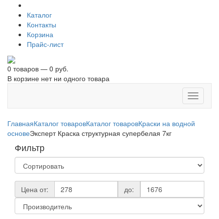
Каталог
Контакты
Корзина
Прайс-лист
0 товаров — 0 руб.
В корзине нет ни одного товара
Toggle
navigati
Главная
Каталог товаров
Каталог товаров
Краски на водной
основе
Эксперт Краска структурная супербелая 7кг
Фильтр
Цена от:
до: