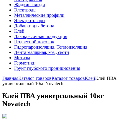
Жидкие гвозди
Электроды
Металлические профили
Электротовары
Добавки для бетона
Клей
Лакокрасочная продукция
Подвесной потолок
Гидропароизоляция, Теплоизоляция
Лента малярная, хоз., скотч
Метизы
Герметики
Грунт глубокого проникновения
Главная
Каталог товаров
Каталог товаров
Клей
Клей ПВА
универсальный 10кг Novatech
Клей ПВА универсальный 10кг
Novatech