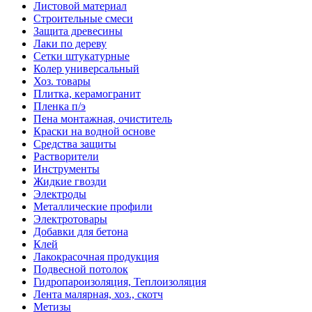
Листовой материал
Строительные смеси
Защита древесины
Лаки по дереву
Сетки штукатурные
Колер универсальный
Хоз. товары
Плитка, керамогранит
Пленка п/э
Пена монтажная, очиститель
Краски на водной основе
Средства защиты
Растворители
Инструменты
Жидкие гвозди
Электроды
Металлические профили
Электротовары
Добавки для бетона
Клей
Лакокрасочная продукция
Подвесной потолок
Гидропароизоляция, Теплоизоляция
Лента малярная, хоз., скотч
Метизы