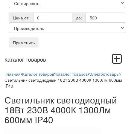
Цена от:
до:
Применить
Toggle
Каталог товаров
navigation
Главная
Каталог товаров
Каталог товаров
Электротовары
Светильник светодиодный 18Вт 230В 4000К 1300Лм 600мм
IP40
Светильник светодиодный
18Вт 230В 4000К 1300Лм
600мм IP40