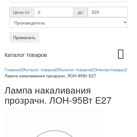
Цена от:
до:
Применить
Toggle
Каталог товаров
navigation
Главная
Каталог товаров
Каталог товаров
Электротовары
Лампа накаливания прозрачн. ЛОН-95Вт Е27
Лампа накаливания
прозрачн. ЛОН-95Вт Е27