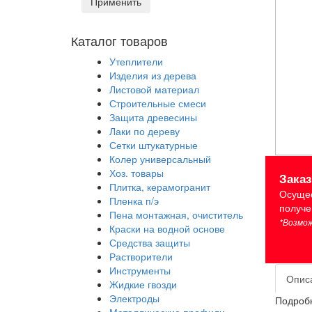
Применить
Каталог товаров
Утеплители
Изделия из дерева
Листовой материал
Строительные смеси
Защита древесины
Лаки по дереву
Сетки штукатурные
Колер универсальный
Хоз. товары
Зака
Плитка, керамогранит
Осущес
Пленка п/э
получе
Пена монтажная, очиститель
*Возмож
Краски на водной основе
Средства защиты
Растворители
Инструменты
Опис
Жидкие гвозди
Электроды
Подробн