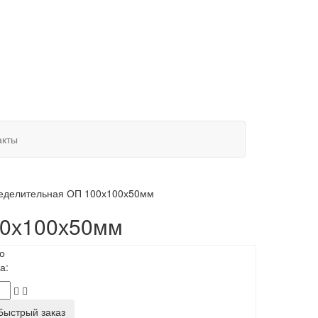
акты
ределительная ОП 100х100х50мм
00х100х50мм
о
а:
ыстрый заказ