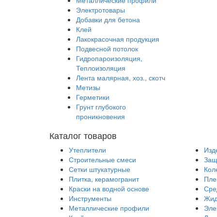
Металлические профили
Электротовары
Добавки для бетона
Клей
Лакокрасочная продукция
Подвесной потолок
Гидропароизоляция,
Теплоизоляция
Лента малярная, хоз., скотч
Метизы
Герметики
Грунт глубокого
проникновения
Каталог товаров
Утеплители
Изд
Строительные смеси
Защ
Сетки штукатурные
Кол
Плитка, керамогранит
Пле
Краски на водной основе
Сре
Инструменты
Жид
Металлические профили
Эле