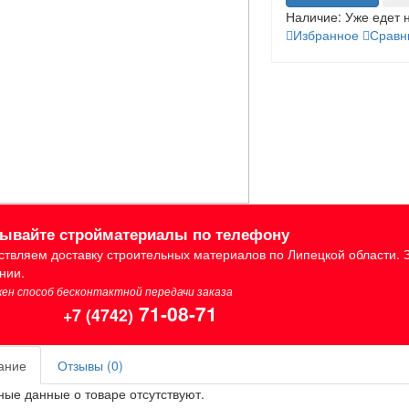
Наличие:
Уже едет 
Избранное
Сравн
зывайте стройматериалы по телефону
твляем доставку строительных материалов по Липецкой области. 
нии.
ен способ бесконтактной передачи заказа
71-08-71
+7 (4742)
ание
Отзывы (0)
ые данные о товаре отсутствуют.